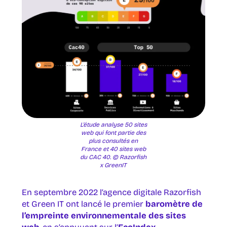
L’étude analyse 50 sites
web qui font partie des
plus consultés en
France et 40 sites web
du CAC 40. © Razorfish
x GreenIT
En septembre 2022 l’agence digitale Razorfish
et Green IT ont lancé le premier
baromètre de
l’empreinte environnementale des sites