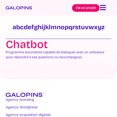
J’ai un projet
a
b
c
d
e
f
g
h
i
j
k
l
m
n
o
p
q
r
s
t
u
v
w
x
y
z
Chatbot
Programme automatisé capable de dialoguer avec un utilisateur
pour répondre à ses questions ou l’accompagner.
Agence branding
Agence Wordpress
Agence acquisition digitale