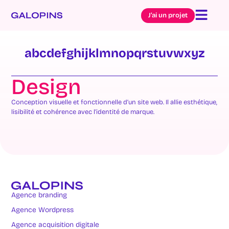
J’ai un projet
a
b
c
d
e
f
g
h
i
j
k
l
m
n
o
p
q
r
s
t
u
v
w
x
y
z
Design
Conception visuelle et fonctionnelle d’un site web. Il allie esthétique,
lisibilité et cohérence avec l’identité de marque.
Agence branding
Agence Wordpress
Agence acquisition digitale