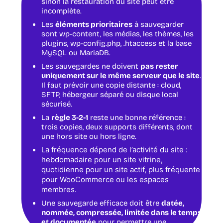
sinon la restauration du site peut être
incomplète.
Les
éléments prioritaires
à sauvegarder
sont
wp-content
, les médias, les thèmes, les
plugins,
wp-config.php
,
.htaccess
et la base
MySQL ou MariaDB.
Les sauvegardes ne doivent
pas rester
uniquement sur le même serveur que le site
.
Il faut prévoir une copie distante : cloud,
SFTP, hébergeur séparé ou disque local
sécurisé.
La
règle 3-2-1
reste une bonne référence :
trois copies, deux supports différents, dont
une hors site ou hors ligne.
La fréquence dépend de l’activité du site :
hebdomadaire pour un site vitrine,
quotidienne pour un site actif, plus fréquente
pour WooCommerce ou les espaces
membres.
Une sauvegarde efficace doit être
datée,
nommée, compressée, limitée dans le temps
et documentée
pour permettre une