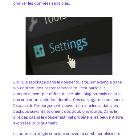
chiffrer les données sensibles.
Enfin, le stockage dans le dossier du site, par exemple dans
wp-content, doit rester temporaire. C’est parfois le
comportement par défaut de certains plugins, mais ce n’est
pas une bonne solution durable. Ces sauvegardes occupent
l’espace de l’hébergement, peuvent être incluses dans les
backups suivants et créent des doublons lourds. Dans le
pire des cas, si le dossier est mal protégé, elles peuvent être
exposées publiquement.
La bonne stratégie consiste souvent à combiner plusieurs