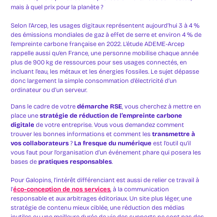
mais à quel prix pour la planète ?
Selon l’Arcep, les usages digitaux représentent aujourd’hui 3 à 4 %
des émissions mondiales de gaz à effet de serre et environ 4 % de
l’empreinte carbone française en 2022. L’étude ADEME-Arcep
rappelle aussi qu’en France, une personne mobilise chaque année
plus de 900 kg de ressources pour ses usages connectés, en
incluant l’eau, les métaux et les énergies fossiles. Le sujet dépasse
donc largement la simple consommation d’électricité d’un
ordinateur ou d’un serveur.
Dans le cadre de votre
démarche RSE
, vous cherchez à mettre en
place une
stratégie de réduction de l’empreinte carbone
digitale
de votre entreprise. Vous vous demandez comment
trouver les bonnes informations et comment les
transmettre à
vos collaborateurs
?
La fresque du numérique
est l’outil qu’il
vous faut pour l’organisation d’un événement phare qui posera les
bases de
pratiques responsables
.
Pour Galopins, l’intérêt différenciant est aussi de relier ce travail à
l’
éco-conception de nos services
, à la communication
responsable et aux arbitrages éditoriaux. Un site plus léger, une
stratégie de contenu mieux ciblée, une réduction des médias
inutiles ou une meilleure durée de vie des supports ne sont pas des