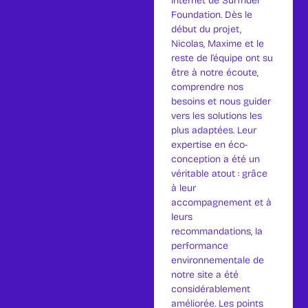
internet de Surfrider
Foundation. Dès le
début du projet,
Nicolas, Maxime et le
reste de l’équipe ont su
être à notre écoute,
comprendre nos
besoins et nous guider
vers les solutions les
plus adaptées. Leur
expertise en éco-
conception a été un
véritable atout : grâce
à leur
accompagnement et à
leurs
recommandations, la
performance
environnementale de
notre site a été
considérablement
améliorée. Les points