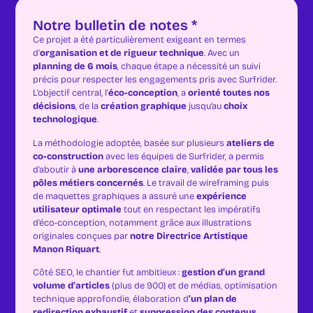
Notre bulletin de notes *
Ce projet a été particulièrement exigeant en termes
d’
organisation et de rigueur technique
. Avec un
planning de 6 mois
, chaque étape a nécessité un suivi
précis pour respecter les engagements pris avec Surfrider.
L’objectif central, l’
éco-conception
, a
orienté toutes nos
décisions
, de la
création graphique
jusqu’au
choix
technologique
.
La méthodologie adoptée, basée sur plusieurs
ateliers de
co-construction
avec les équipes de Surfrider, a permis
d’aboutir à
une arborescence claire
,
validée par tous les
pôles métiers concernés
. Le travail de wireframing puis
de maquettes graphiques a assuré une
expérience
utilisateur optimale
tout en respectant les impératifs
d’éco-conception, notamment grâce aux illustrations
originales conçues par
notre Directrice Artistique
Manon Riquart
.
Côté SEO, le chantier fut ambitieux :
gestion d’un grand
volume d’articles
(plus de 900) et de médias, optimisation
technique approfondie, élaboration d
’un plan de
redirection exhaustif
et
suppression des contenus