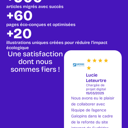
articles migrés avec succès
+60
pages éco-conçues et optimisées
+20
illustrations uniques créées pour réduire l’impact
écologique
Une satisfaction
dont nous
sommes fiers !
Lucie
Leteurtre
Chargée de
projet digital
15/03/2025
Nous avons eu le plaisir
de collaborer avec
l’équipe de l’agence
Galopins dans le cadre
de la refonte du site