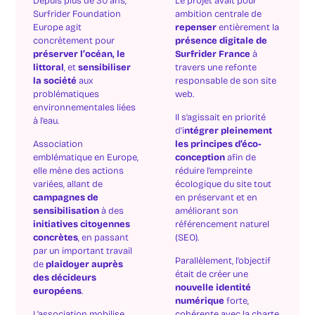
Depuis plus de 30 ans,
Le projet avait pour
Surfrider Foundation
ambition centrale de
Europe agit
repenser
entièrement la
concrètement pour
présence digitale de
préserver l’océan, le
Surfrider France
à
littoral
, et
sensibiliser
travers une refonte
la société
aux
responsable de son site
problématiques
web.
environnementales liées
Il s’agissait en priorité
à l’eau.
d’i
ntégrer pleinement
Association
les principes d’éco-
emblématique en Europe,
conception
afin de
elle mène des actions
réduire l’empreinte
variées, allant de
écologique du site tout
campagnes de
en préservant et en
sensibilisation
à des
améliorant son
initiatives citoyennes
référencement naturel
concrètes
, en passant
(SEO).
par un important travail
Parallèlement, l’objectif
de
plaidoyer auprès
était de créer une
des décideurs
nouvelle identité
européens
.
numérique
forte,
L’association mobilise
cohérente avec la charte